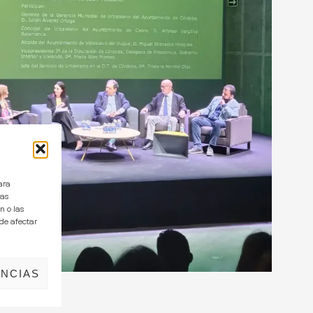
ara
tas
n o las
ede afectar
NCIAS
s: