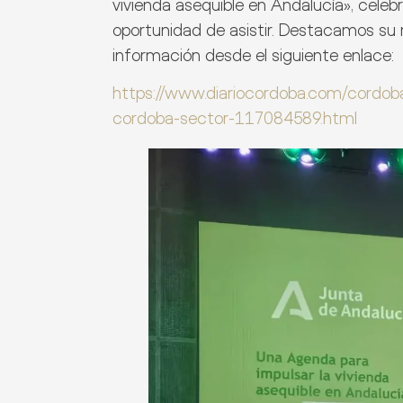
vivienda asequible en Andalucía», celeb
oportunidad de asistir. Destacamos su 
información desde el siguiente enlace:
https://www.diariocordoba.com/cordob
cordoba-sector-117084589.html