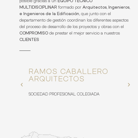
posible gracias a un
EQUIPO TÉCNICO
MULTIDISCIPLINAR
formado por
Arquitectos, Ingenieros,
e Ingenieros de la Edificación,
que junto con el
departamento de gestión coordinan los diferentes aspectos
del proceso de desarrollo de los proyectos y obras con el
COMPROMISO
de prestar el mejor servicio a nuestros
CLIENTES
ÁRE
RAMOS CABALLERO
ARQUITECTOS
ARQUITE
ÑOS DE
URBANIS
SOCIEDAD PROFESIONAL COLEGIADA
CONSUL