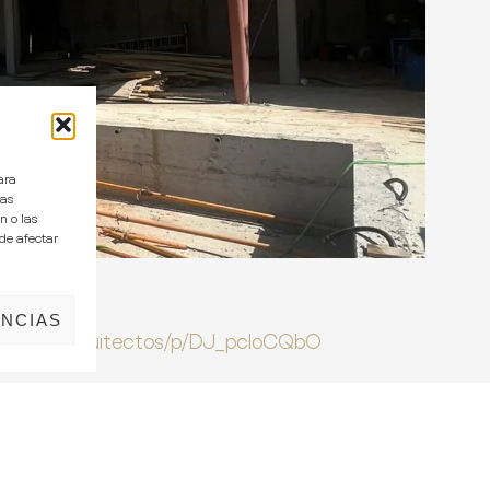
ara
tas
n o las
ede afectar
s:
NCIAS
allero_arquitectos/p/DJ_pcIoCQbO