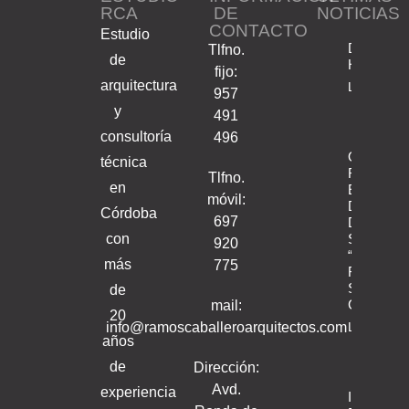
RCA
DE
NOTICIAS
CONTACTO
Estudio
DISEÑA
Tlfno.
de
HOGARE
fijo:
arquitectura
Leer Articu
957
y
491
consultoría
496
OBRA:
técnica
Rehabilita
Tlfno.
en
Estructura
móvil:
Del Claus
Córdoba
697
Del Coleg
con
Salesiano
920
“San
más
775
Francisco
Sales”,
de
Córdoba.
mail:
20
info@ramoscaballeroarquitectos.com
Leer Articu
años
de
Dirección:
Avd.
experiencia
Inaugurac