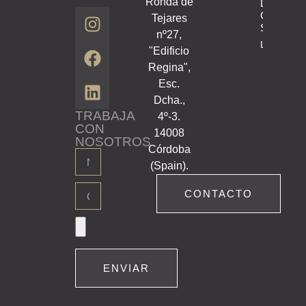
Ronda de
Del
Comedor
Tejares
Salesiano
nº27,
Leer Articu
"Edificio
Regina",
Esc.
Dcha.,
TRABAJA
4º-3.
CON
14008
NOSOTROS
Córdoba
(Spain).
CONTACTO
ENVIAR