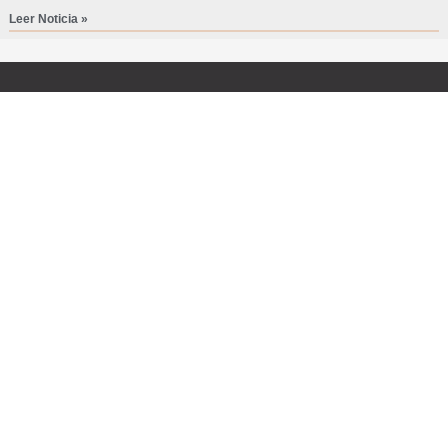
Leer Noticia »
ESTUDIO
INFORMACION
ÚLTIMAS
RCA
DE
NOTICIAS
CONTACTO
Estudio
ASISTEN
Tlfno.
de
A LAS
fijo:
JORNAD
arquitectura
957
«Una Age
y
Para
491