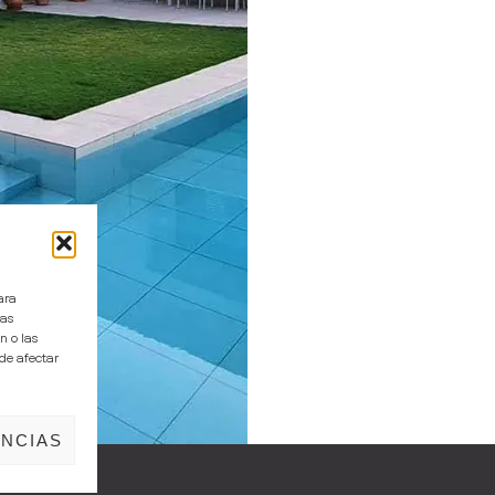
ara
tas
n o las
ede afectar
NCIAS