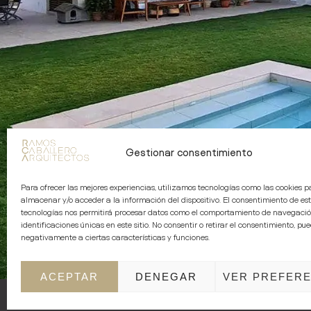
Gestionar consentimiento
Para ofrecer las mejores experiencias, utilizamos tecnologías como las cookies p
almacenar y/o acceder a la información del dispositivo. El consentimiento de es
tecnologías nos permitirá procesar datos como el comportamiento de navegació
identificaciones únicas en este sitio. No consentir o retirar el consentimiento, pu
negativamente a ciertas características y funciones.
ACEPTAR
DENEGAR
VER PREFERE